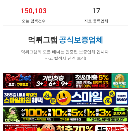
150,103
17
오늘 검색건수
자료 등록업체
먹튀그램
공식보증업체
먹튀그램의 모든 배너는 인증된 보증업체 입니다.
사고 발생시 전액 보상!