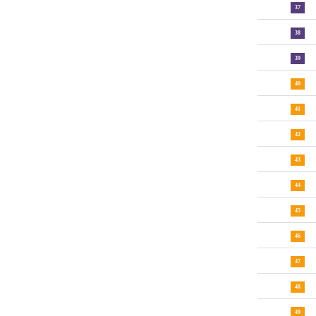
37
38
39
40
41
42
43
44
45
46
47
48
49