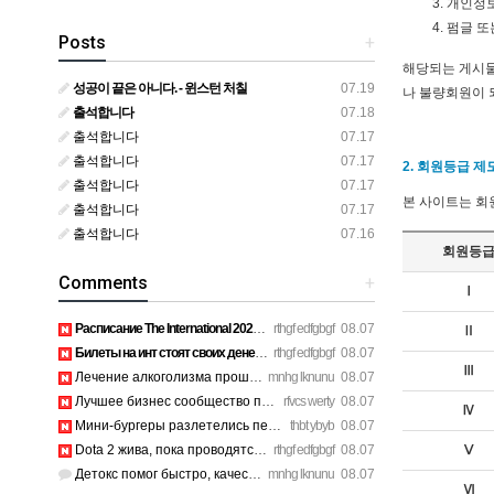
개인정보
펌글 또
Posts
+
해당되는 게시물
성공이 끝은 아니다. - 윈스턴 처칠
07.19
나 불량회원이 
출석합니다
07.18
출석합니다
07.17
출석합니다
07.17
2. 회원등급 제
출석합니다
07.17
본 사이트는 회
출석합니다
07.17
출석합니다
07.16
회원등
Comments
+
Ⅰ
Расписание The International 2026 просто топ, жду финал! htt…
rthgf edfgbgf
08.07
Ⅱ
Билеты на инт стоят своих денег, атмосфера там просто непере…
rthgf edfgbgf
08.07
Ⅲ
Лечение алкоголизма прошло успешно, физической тяги больше н…
mnhg lknunu
08.07
Лучшее бизнес сообщество предпринимателей в Санкт-Петербурге…
rfvcs werty
08.07
Ⅳ
Мини-бургеры разлетелись первыми, очень сочные. https://inte…
thbt ybyb
08.07
Dota 2 жива, пока проводятся такие масштабные турниры. https…
rthgf edfgbgf
08.07
Ⅴ
Детокс помог быстро, качественное лечение алкоголизма Санкт-…
mnhg lknunu
08.07
Ⅵ