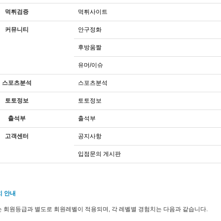
먹튀검증
먹튀사이트
커뮤니티
안구정화
후방움짤
유머/이슈
스포츠분석
스포츠분석
토토정보
토토정보
출석부
출석부
고객센터
공지사항
입점문의 게시판
치 안내
 회원등급과 별도로 회원레벨이 적용되며, 각 레벨별 경험치는 다음과 같습니다.