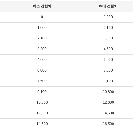
최소 경험치
최대 경험치
0
1,000
1,000
2,100
2,100
3,300
3,300
4,600
4,600
6,000
6,000
7,500
7,500
9,100
9,100
10,800
10,800
12,600
12,600
14,500
14,500
16,500