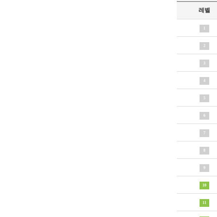
레벨
1
2
3
4
5
6
7
8
9
10
11