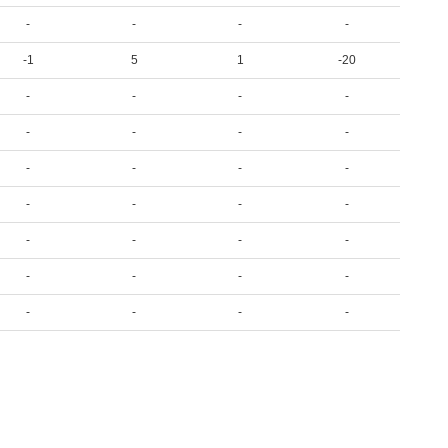
-
-
-
-
-1
5
1
-20
-
-
-
-
-
-
-
-
-
-
-
-
-
-
-
-
-
-
-
-
-
-
-
-
-
-
-
-