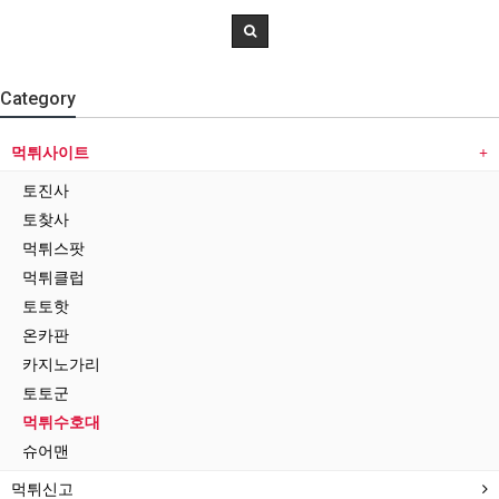
Category
먹튀사이트
토진사
토찾사
먹튀스팟
먹튀클럽
토토핫
온카판
카지노가리
토토군
먹튀수호대
슈어맨
먹튀신고