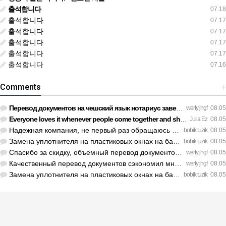
출석합니다
07.18
출석합니다
07.17
출석합니다
07.17
출석합니다
07.17
출석합니다
07.17
출석합니다
07.16
Comments
+
Перевод документов на чешский язык нотариус заверил с первог…
werty jhgf
08.05
Everyone loves it whenever people come together and share op…
Julia Ez
08.05
Надежная компания, не первый раз обращаюсь к ним за обслужив…
bobik tuzik
08.05
Замена уплотнителя на пластиковых окнах на балконе решила пр…
bobik tuzik
08.05
Спасибо за скидку, объемный перевод документов обошелся деше…
werty jhgf
08.05
Качественный перевод документов сэкономил мне кучу нервов пе…
werty jhgf
08.05
Замена уплотнителя на пластиковых окнах на балконе решила пр…
bobik tuzik
08.05