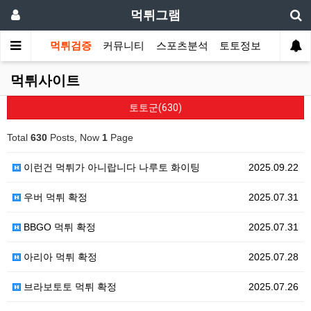
먹튀그램
먹튀검증
커뮤니티
스포츠분석
토토정보
먹튀사이트
토토군(630)
Total
630
Posts, Now
1
Page
이런건 먹튀가 아니랍니다 나루토 화이팅
2025.09.22
우버 먹튀 확정
2025.07.31
BBGO 먹튀 확정
2025.07.31
아리아 먹튀 확정
2025.07.28
브라보토토 먹튀 확정
2025.07.26