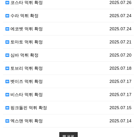
코스타 먹튀 확정
2025.07.26
수라 먹튀 확정
2025.07.24
에코벳 먹튀 확정
2025.07.24
토마토 먹튀 확정
2025.07.21
심바 먹튀 확정
2025.07.20
토브리 먹튀 확정
2025.07.18
벳이즈 먹튀 확정
2025.07.17
비스타 먹튀 확정
2025.07.17
핑크돌핀 먹튀 확정
2025.07.15
엑스맨 먹튀 확정
2025.07.14
목록