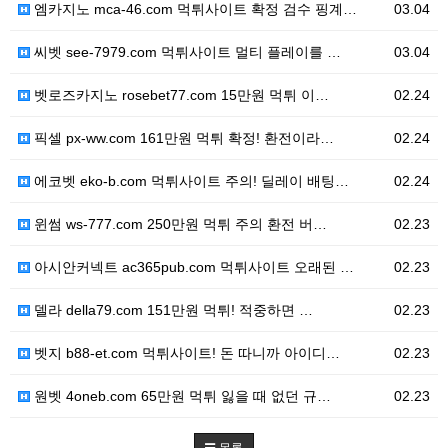
엠카지노 mca-46.com 먹튀사이트 확정 검수 핑계…
03.04
씨벳 see-7979.com 먹튀사이트 멀티 플레이를 …
03.04
벳로즈카지노 rosebet77.com 15만원 먹튀 이…
02.24
픽셀 px-ww.com 161만원 먹튀 확정! 환전이라…
02.24
에코벳 eko-b.com 먹튀사이트 주의! 딜레이 배팅…
02.24
윈썸 ws-777.com 250만원 먹튀 주의 환전 버…
02.23
아시안커넥트 ac365pub.com 먹튀사이트 오래된 …
02.23
델라 della79.com 151만원 먹튀! 적중하면 …
02.23
벳지 b88-et.com 먹튀사이트! 돈 따니까 아이디…
02.23
원벳 4oneb.com 65만원 먹튀 잃을 때 없던 규…
02.23