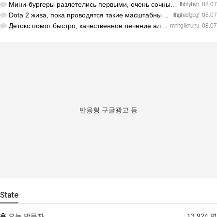
Мини-бургеры разлетелись первыми, очень сочные. https://inte…
thbt ybyb
08.07
Dota 2 жива, пока проводятся такие масштабные турниры. https…
rthgf edfgbgf
08.07
Детокс помог быстро, качественное лечение алкоголизма Санкт-…
mnhg lknunu
08.07
반응형 구글광고 등
State
오늘 방문자
13,924 명