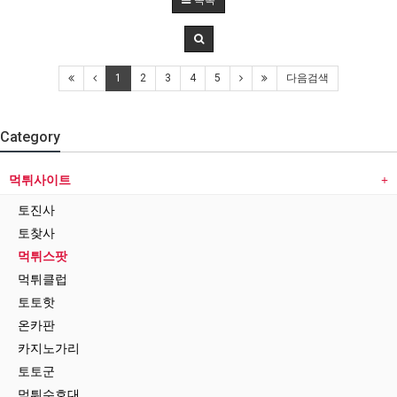
목록
1
2
3
4
5
다음검색
Category
먹튀사이트
토진사
토찾사
먹튀스팟
먹튀클럽
토토핫
온카판
카지노가리
토토군
먹튀수호대