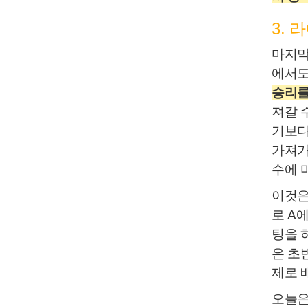
3.
마지막
에서도
승리를
져갈 
기보다
가져가
수에 
이것은
로 A
팅을 
은 초
제로 
오늘은