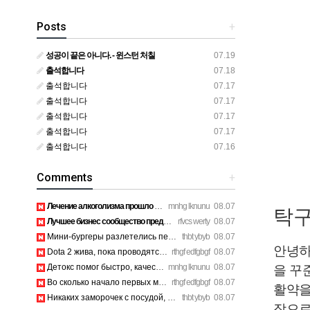
Posts
+
성공이 끝은 아니다. - 윈스턴 처칠
07.19
출석합니다
07.18
출석합니다
07.17
출석합니다
07.17
출석합니다
07.17
출석합니다
07.17
출석합니다
07.16
Comments
+
Лечение алкоголизма прошло успешно, физической тяги больше н…
mnhg lknunu
08.07
탁구
Лучшее бизнес сообщество предпринимателей в Санкт-Петербурге…
rfvcs werty
08.07
Мини-бургеры разлетелись первыми, очень сочные. https://inte…
thbt ybyb
08.07
안녕
Dota 2 жива, пока проводятся такие масштабные турниры. https…
rthgf edfgbgf
08.07
Детокс помог быстро, качественное лечение алкоголизма Санкт-…
mnhg lknunu
08.07
을 꾸
Во сколько начало первых матчей по актуальному расписанию? h…
rthgf edfgbgf
08.07
활약을
Никаких заморочек с посудой, съели и выбросили шпажки. https…
thbt ybyb
08.07
작으로