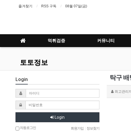
즐겨찾기
RSS 구독
08월 07일(금)
먹튀검증
커뮤니티
토토정보
탁구 배
Login
최고관리
Login
자동로그인
회원가입
|
정보찾기