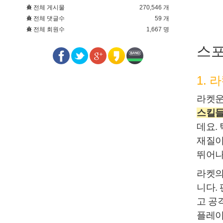
전체 게시물
270,546 개
전체 댓글수
59 개
전체 회원수
1,667 명
스포
1. 
라켓운
스킬들
데요.
재질이
뛰어나
라켓의
니다.
고 공
플레이