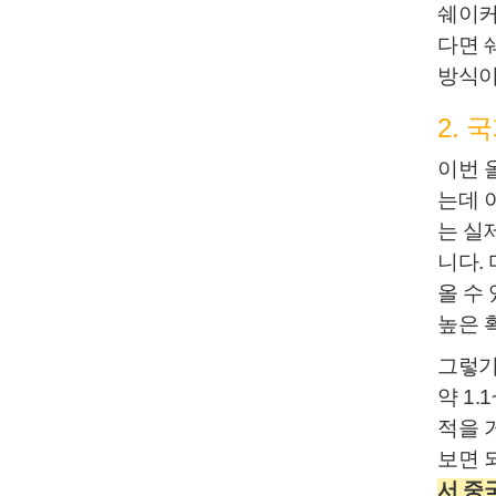
쉐이커
다면 
방식이
2.
이번 
는데 
는 실
니다.
올 수
높은 
그렇기
약 1
적을 
보면 
서 중