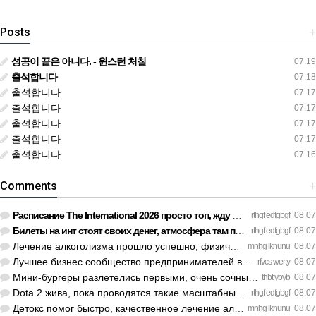
Posts
+
성공이 끝은 아니다. - 윈스턴 처칠
07.19
출석합니다
07.18
출석합니다
07.17
출석합니다
07.17
출석합니다
07.17
출석합니다
07.17
출석합니다
07.16
Comments
+
Расписание The International 2026 просто топ, жду финал! htt…
rthgf edfgbgf
08.07
Билеты на инт стоят своих денег, атмосфера там просто непере…
rthgf edfgbgf
08.07
Лечение алкоголизма прошло успешно, физической тяги больше н…
mnhg lknunu
08.07
Лучшее бизнес сообщество предпринимателей в Санкт-Петербурге…
rfvcs werty
08.07
Мини-бургеры разлетелись первыми, очень сочные. https://inte…
thbt ybyb
08.07
Dota 2 жива, пока проводятся такие масштабные турниры. https…
rthgf edfgbgf
08.07
Детокс помог быстро, качественное лечение алкоголизма Санкт-…
mnhg lknunu
08.07