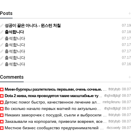
Posts
+
성공이 끝은 아니다. - 윈스턴 처칠
07.19
출석합니다
07.18
출석합니다
07.17
출석합니다
07.17
출석합니다
07.17
출석합니다
07.17
출석합니다
07.16
Comments
+
Мини-бургеры разлетелись первыми, очень сочные. https://inte…
thbt ybyb
08.07
Dota 2 жива, пока проводятся такие масштабные турниры. https…
rthgf edfgbgf
08.07
Детокс помог быстро, качественное лечение алкоголизма Санкт-…
mnhg lknunu
08.07
Во сколько начало первых матчей по актуальному расписанию? h…
rthgf edfgbgf
08.07
Никаких заморочек с посудой, съели и выбросили шпажки. https…
thbt ybyb
08.07
Заказывали на корпоратив, привезли вовремя, все свежее. http…
thbt ybyb
08.07
Местное бизнес сообщество предпринимателей в Санкт-Петербург…
rfvcs werty
08.07