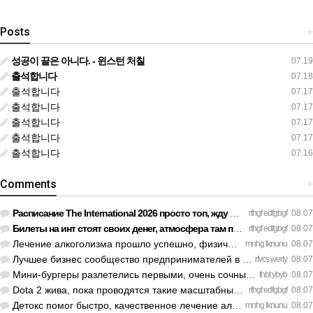
Posts
+
성공이 끝은 아니다. - 윈스턴 처칠
07.19
출석합니다
07.18
출석합니다
07.17
출석합니다
07.17
출석합니다
07.17
출석합니다
07.17
출석합니다
07.16
Comments
+
Расписание The International 2026 просто топ, жду финал! htt…
rthgf edfgbgf
08.07
Билеты на инт стоят своих денег, атмосфера там просто непере…
rthgf edfgbgf
08.07
Лечение алкоголизма прошло успешно, физической тяги больше н…
mnhg lknunu
08.07
Лучшее бизнес сообщество предпринимателей в Санкт-Петербурге…
rfvcs werty
08.07
Мини-бургеры разлетелись первыми, очень сочные. https://inte…
thbt ybyb
08.07
Dota 2 жива, пока проводятся такие масштабные турниры. https…
rthgf edfgbgf
08.07
Детокс помог быстро, качественное лечение алкоголизма Санкт-…
mnhg lknunu
08.07