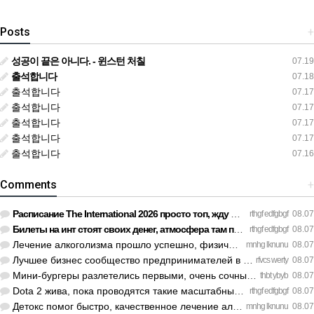
Posts
+
성공이 끝은 아니다. - 윈스턴 처칠
07.19
출석합니다
07.18
출석합니다
07.17
출석합니다
07.17
출석합니다
07.17
출석합니다
07.17
출석합니다
07.16
Comments
+
Расписание The International 2026 просто топ, жду финал! htt…
rthgf edfgbgf
08.07
Билеты на инт стоят своих денег, атмосфера там просто непере…
rthgf edfgbgf
08.07
Лечение алкоголизма прошло успешно, физической тяги больше н…
mnhg lknunu
08.07
Лучшее бизнес сообщество предпринимателей в Санкт-Петербурге…
rfvcs werty
08.07
Мини-бургеры разлетелись первыми, очень сочные. https://inte…
thbt ybyb
08.07
Dota 2 жива, пока проводятся такие масштабные турниры. https…
rthgf edfgbgf
08.07
Детокс помог быстро, качественное лечение алкоголизма Санкт-…
mnhg lknunu
08.07