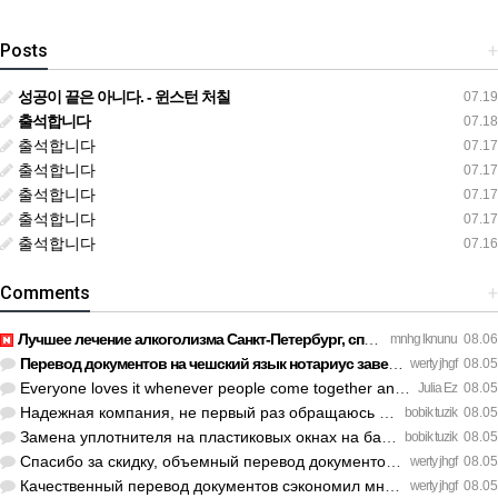
Posts
+
성공이 끝은 아니다. - 윈스턴 처칠
07.19
출석합니다
07.18
출석합니다
07.17
출석합니다
07.17
출석합니다
07.17
출석합니다
07.17
출석합니다
07.16
Comments
+
Лучшее лечение алкоголизма Санкт-Петербург, специалисты букв…
mnhg lknunu
08.06
Перевод документов на чешский язык нотариус заверил с первог…
werty jhgf
08.05
Everyone loves it whenever people come together and share op…
Julia Ez
08.05
Надежная компания, не первый раз обращаюсь к ним за обслужив…
bobik tuzik
08.05
Замена уплотнителя на пластиковых окнах на балконе решила пр…
bobik tuzik
08.05
Спасибо за скидку, объемный перевод документов обошелся деше…
werty jhgf
08.05
Качественный перевод документов сэкономил мне кучу нервов пе…
werty jhgf
08.05