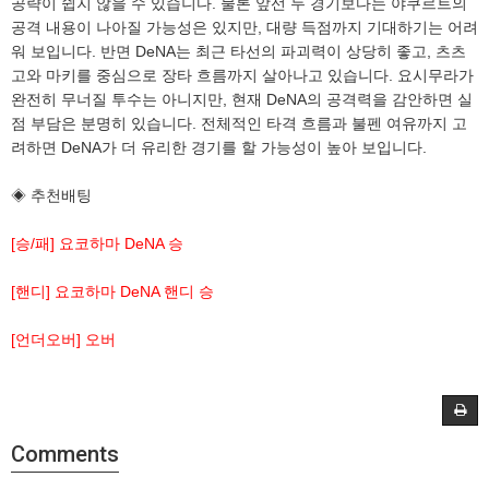
공략이 쉽지 않을 수 있습니다. 물론 앞선 두 경기보다는 야쿠르트의
공격 내용이 나아질 가능성은 있지만, 대량 득점까지 기대하기는 어려
워 보입니다. 반면 DeNA는 최근 타선의 파괴력이 상당히 좋고, 츠츠
고와 마키를 중심으로 장타 흐름까지 살아나고 있습니다. 요시무라가
완전히 무너질 투수는 아니지만, 현재 DeNA의 공격력을 감안하면 실
점 부담은 분명히 있습니다. 전체적인 타격 흐름과 불펜 여유까지 고
려하면 DeNA가 더 유리한 경기를 할 가능성이 높아 보입니다.
◈ 추천배팅
[승/패] 요코하마 DeNA 승
[핸디] 요코하마 DeNA 핸디 승
[언더오버] 오버
Comments