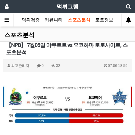
먹튀그램
먹튀검증
커뮤니티
스포츠분석
토토정보
스포츠분석
【NPB】 7월05일 야쿠르트 vs 요코하마 토토사이트, 스
포츠분석
최고관리자
0
32
07.06 18:59