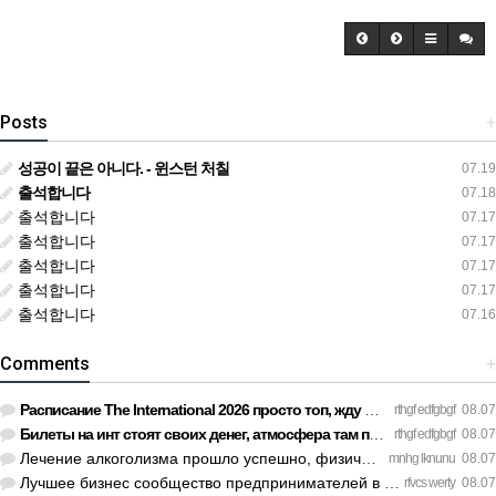
Posts
+
성공이 끝은 아니다. - 윈스턴 처칠
07.19
출석합니다
07.18
출석합니다
07.17
출석합니다
07.17
출석합니다
07.17
출석합니다
07.17
출석합니다
07.16
Comments
+
Расписание The International 2026 просто топ, жду финал! htt…
rthgf edfgbgf
08.07
Билеты на инт стоят своих денег, атмосфера там просто непере…
rthgf edfgbgf
08.07
Лечение алкоголизма прошло успешно, физической тяги больше н…
mnhg lknunu
08.07
Лучшее бизнес сообщество предпринимателей в Санкт-Петербурге…
rfvcs werty
08.07