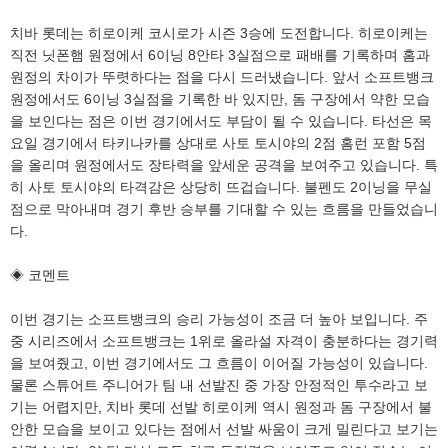
치바 롯데는 히로이케 코시로가 시즌 3승에 도전합니다. 히로이케는
직전 닛폰햄 원정에서 6이닝 8안타 3실점으로 패배를 기록하며 홈과
원정의 차이가 뚜렷하다는 점을 다시 드러냈습니다. 앞서 소프트뱅크
원정에서도 6이닝 3실점을 기록한 바 있지만, 돔 구장에서 약한 모습
을 보인다는 점은 이번 경기에서도 부담이 될 수 있습니다. 타선은 목
요일 경기에서 타키나카를 상대로 사토 토시야의 2점 홈런 포함 5점
을 올리며 원정에서도 장타력을 앞세운 공격을 보여주고 있습니다. 특
히 사토 토시야의 타격감은 상당히 뜨겁습니다. 불펜도 2이닝을 무실
점으로 막아내며 경기 후반 승부를 기대할 수 있는 흐름을 만들었습니
다.
◈ 코멘트
이번 경기는 소프트뱅크의 승리 가능성이 조금 더 높아 보입니다. 주
중 시리즈에서 소프트뱅크는 1위로 올라설 자격이 충분하다는 경기력
을 보여줬고, 이번 경기에서도 그 흐름이 이어질 가능성이 있습니다.
물론 스튜어트 주니어가 팀 내 선발진 중 가장 안정적인 투수라고 보
기는 어렵지만, 치바 롯데 선발 히로이케 역시 원정과 돔 구장에서 불
안한 모습을 보이고 있다는 점에서 선발 싸움이 크게 밀린다고 보기는