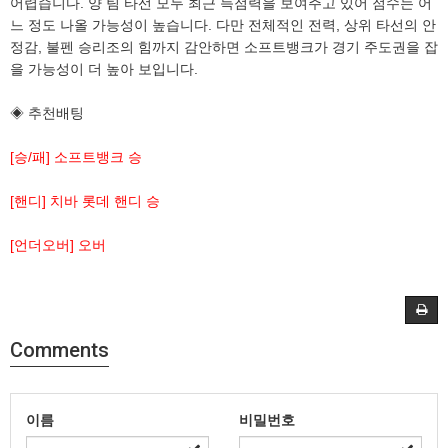
어렵습니다. 양 팀 타선 모두 최근 득점력을 보여주고 있어 점수는 어
느 정도 나올 가능성이 높습니다. 다만 전체적인 전력, 상위 타선의 안
정감, 불펜 승리조의 힘까지 감안하면 소프트뱅크가 경기 주도권을 잡
을 가능성이 더 높아 보입니다.
◈ 추천배팅
[승/패] 소프트뱅크 승
[핸디] 치바 롯데 핸디 승
[언더오버] 오버
Comments
이름
비밀번호