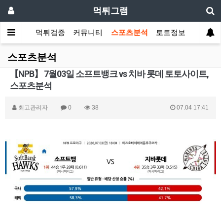
먹튀그램
먹튀검증
커뮤니티
스포츠분석
토토정보
스포츠분석
【NPB】 7월03일 소프트뱅크 vs 치바 롯데 토토사이트,
스포츠분석
최고관리자
0
38
07.04 17:41