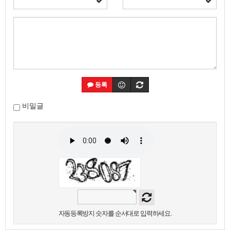
등록
비밀글
자동등록방지 숫자를 순서대로 입력하세요.