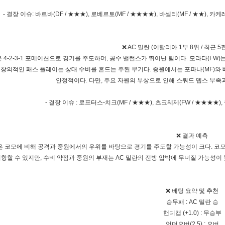
- 결장 이슈: 바르바(DF / ★★★), 로베르토(MF / ★★★★), 바셀리(MF / ★★), 카케레
❌ AC 밀란 (이탈리아 1부 8위 / 최근 
은 4-2-3-1 포메이션으로 경기를 주도하며, 공수 밸런스가 뛰어난 팀이다. 모라타(FW
의 창의적인 패스 플레이는 상대 수비를 흔드는 주된 무기다. 중원에서는 포파나(MF)와
안정적이다. 다만, 주요 자원의 부상으로 인해 스쿼드 뎁스 부족
- 결장 이슈 : 로프터스-치크(MF / ★★★), 츠크웨제(FW / ★★★★),
❌ 결과 예측
은 코모에 비해 공격과 중원에서의 우위를 바탕으로 경기를 주도할 가능성이 크다. 코모
항할 수 있지만, 수비 약점과 중원의 부재는 AC 밀란의 전방 압박에 무너질 가능성이
❌ 베팅 요약 및 추천
승무패 : AC 밀란 승
핸디캡 (+1.0) : 무승부
언더오버(2.5) : 오버