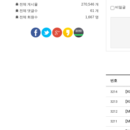
전체 게시물
270,546 개
비밀글
전체 댓글수
61 개
전체 회원수
1,667 명
새로고침
번호
【K
3214
【K
3213
【M
3212
【M
3211