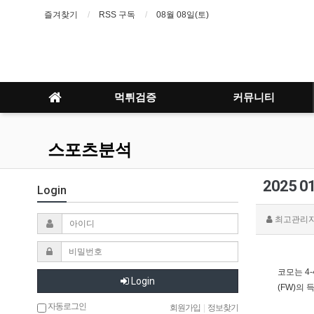
즐겨찾기
RSS 구독
08월 08일(토)
먹튀검증
커뮤니티
스포츠분석
2025 
Login
최고관리
코모는 4
Login
(FW)의
자동로그인
회원가입
|
정보찾기