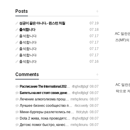
Posts
+
성공이 끝은 아니다. - 윈스턴 처칠
07.19
출석합니다
07.18
AC 밀란
출석합니다
07.17
즈(MF)
출석합니다
07.17
출석합니다
07.17
출석합니다
07.17
출석합니다
07.16
Comments
+
AC 밀란
Расписание The International 2026 просто топ, жду финал! htt…
rthgf edfgbgf
08.07
략으로 저
Билеты на инт стоят своих денег, атмосфера там просто непере…
rthgf edfgbgf
08.07
Лечение алкоголизма прошло успешно, физической тяги больше н…
mnhg lknunu
08.07
Лучшее бизнес сообщество предпринимателей в Санкт-Петербурге…
rfvcs werty
08.07
Мини-бургеры разлетелись первыми, очень сочные. https://inte…
thbt ybyb
08.07
Dota 2 жива, пока проводятся такие масштабные турниры. https…
rthgf edfgbgf
08.07
Детокс помог быстро, качественное лечение алкоголизма Санкт-…
mnhg lknunu
08.07