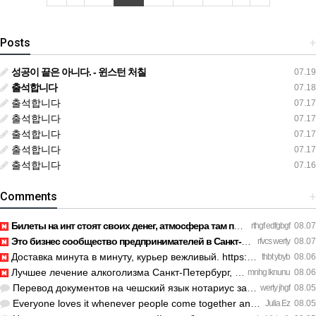
Posts
+
성공이 끝은 아니다. - 윈스턴 처칠
07.19
출석합니다
07.18
출석합니다
07.17
출석합니다
07.17
출석합니다
07.17
출석합니다
07.17
출석합니다
07.16
Comments
+
Билеты на инт стоят своих денег, атмосфера там просто непере…
rthgf edfgbgf
08.07
Это бизнес сообщество предпринимателей в Санкт-Петербурге эк…
rfvcs werty
08.07
Доставка минута в минуту, курьер вежливый. https://legaldir.…
thbt ybyb
08.06
Лучшее лечение алкоголизма Санкт-Петербург, специалисты букв…
mnhg lknunu
08.06
Перевод документов на чешский язык нотариус заверил с первог…
werty jhgf
08.05
Everyone loves it whenever people come together and share op…
Julia Ez
08.05