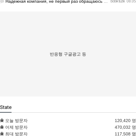
Надежная компания, не первый раз обращаюсь к ним за обслужив…
bobik tuzik
08.05
반응형 구글광고 등
State
오늘 방문자
120,420 명
어제 방문자
470,032 명
최대 방문자
117,508 명