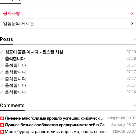
공지사항
입점문의 게시판
Posts
+
성공이 끝은 아니다. - 윈스턴 처칠
07.19
출석합니다
07.18
출석합니다
07.17
출석합니다
07.17
출석합니다
07.17
출석합니다
07.17
출석합니다
07.16
Comments
+
Лечение алкоголизма прошло успешно, физической тяги больше н…
mnhg lknunu
08.07
Лучшее бизнес сообщество предпринимателей в Санкт-Петербурге…
rfvcs werty
08.07
Мини-бургеры разлетелись первыми, очень сочные. https://inte…
thbt ybyb
08.07