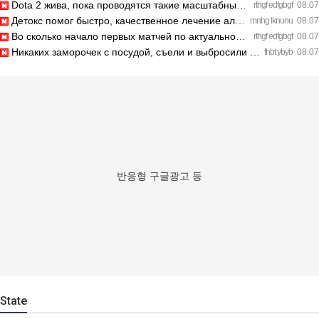
Dota 2 жива, пока проводятся такие масштабные турниры. https…
rthgf edfgbgf
08.07
Детокс помог быстро, качественное лечение алкоголизма Санкт-…
mnhg lknunu
08.07
Во сколько начало первых матчей по актуальному расписанию? h…
rthgf edfgbgf
08.07
Никаких заморочек с посудой, съели и выбросили шпажки. https…
thbt ybyb
08.07
반응형 구글광고 등
State