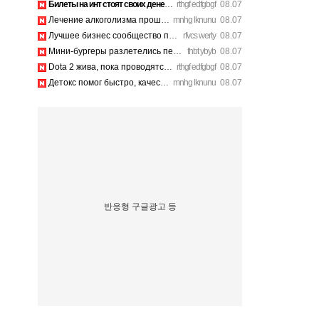
Билеты на инт стоят своих денег, атмосфера там просто непере…
rthgf edfgbgf
08.07
Лечение алкоголизма прошло успешно, физической тяги больше н…
mnhg lknunu
08.07
Лучшее бизнес сообщество предпринимателей в Санкт-Петербурге…
rfvcs werty
08.07
Мини-бургеры разлетелись первыми, очень сочные. https://inte…
thbt ybyb
08.07
Dota 2 жива, пока проводятся такие масштабные турниры. https…
rthgf edfgbgf
08.07
Детокс помог быстро, качественное лечение алкоголизма Санкт-…
mnhg lknunu
08.07
반응형 구글광고 등