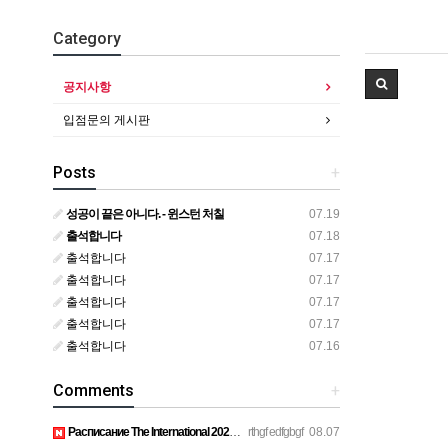
Category
공지사항
입점문의 게시판
Posts
+
성공이 끝은 아니다. - 윈스턴 처칠
07.19
출석합니다
07.18
출석합니다
07.17
출석합니다
07.17
출석합니다
07.17
출석합니다
07.17
출석합니다
07.16
Comments
+
Расписание The International 2026 просто топ, жду финал! htt…
rthgf edfgbgf
08.07