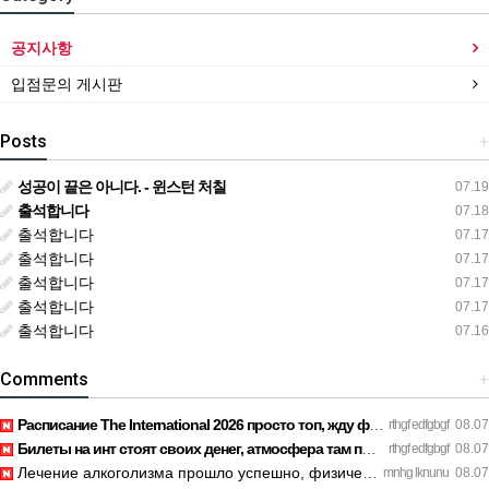
공지사항
입점문의 게시판
Posts
+
성공이 끝은 아니다. - 윈스턴 처칠
07.19
출석합니다
07.18
출석합니다
07.17
출석합니다
07.17
출석합니다
07.17
출석합니다
07.17
출석합니다
07.16
Comments
+
Расписание The International 2026 просто топ, жду финал! htt…
rthgf edfgbgf
08.07
Билеты на инт стоят своих денег, атмосфера там просто непере…
rthgf edfgbgf
08.07
Лечение алкоголизма прошло успешно, физической тяги больше н…
mnhg lknunu
08.07