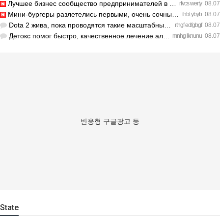
Лучшее бизнес сообщество предпринимателей в Санкт-Петербурге…
rfvcs werty
08.07
Мини-бургеры разлетелись первыми, очень сочные. https://inte…
thbt ybyb
08.07
Dota 2 жива, пока проводятся такие масштабные турниры. https…
rthgf edfgbgf
08.07
Детокс помог быстро, качественное лечение алкоголизма Санкт-…
mnhg lknunu
08.07
반응형 구글광고 등
State