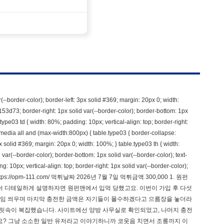
ar(--border-color); border-left: 3px solid #369; margin: 20px 0; width:
 #153d73; border-right: 1px solid var(--border-color); border-bottom: 1px
le.type03 td { width: 80%; padding: 10px; vertical-align: top; border-right:
 @media all and (max-width:800px) { table.type03 { border-collapse:
3px solid #369; margin: 20px 0; width: 100%; } table.type03 th { width:
 var(--border-color); border-bottom: 1px solid var(--border-color); text-
ng: 10px; vertical-align: top; border-right: 1px solid var(--border-color);
트주소 https://opm-111.com/ 먹튀날짜 2026년 7월 7일 먹튀금액 300,000 1. 원펀
더 디테일하게 설명하자면 원펀맨에서 입먹 당했고요. 이번이 가입 후 다섯
프레임 씌우며 마지막 충전한 금액은 자기들이 몰수하겠다고 으름장을 놓더라
 머릿속이 복잡했습니다. 사이트에선 양방 사무실로 확인되었고, 나머지 충전
요? 그냥 소소한 일반 유저라고 이야기하니까 코웃음 치면서 조롱까지 이