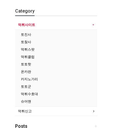
Category
먹튀사이트
토진사
토찾사
먹튀스팟
먹튀클럽
토토핫
온카판
카지노가리
토토군
먹튀수호대
슈어맨
먹튀신고
Posts
+