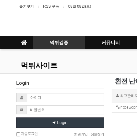
즐겨찾기
RSS 구독
08월 08일(토)
먹튀검증
커뮤니티
먹튀사이트
환전 난
Login
최고관리
https://op
Login
자동로그인
회원가입
|
정보찾기