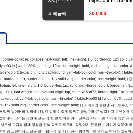
사이트주소
https://opm-111.com/
피해금액
300,000
{ border-collapse: collapse; text-align: left; line-height: 1.5; border-top: 1px solid v
type03 th { width: 20%; padding: 10px; font-weight: bold; vertical-align: top; color:
order-color); text-align: right; background: var(--tab-bg); color: var(--th-color); } tab
r(--border-color); border-bottom: 1px solid var(--border-color); font-weight: bold; }
t-align: left; line-height: 1.5; border-top: 1px solid var(--border-color); border-left: 
 10px; font-weight: bold; vertical-align: top; color: #153d73; border-right: 1px solid
 background: var(--tab-bg); color: var(--th-color); } table.type03 td { width: 65%; paddi
tom: 1px solid var(--border-color); font-weight: bold; } } 사이트명 원펀맨 사이
 먹튀 놀이터의 갑질에 난감한 상황 이렇게 먹튀로 끝날 거라곤 생각하지 못했어요. 
습니다. 그러는 동안 환전은 딱 한 번 받아본 것이 전부입니다. 이런 저에게 양방 
양방 사무실 드립과 함께 당첨금 전액 먹튀로 마무리! 정말이지 뜬금없는 이야기 덕분에
박이랑 교환하자고 딜을 걸어 옵니다. 뭐 제가 진짜 빵쟁이라면 뭐라도 하지 않았을까