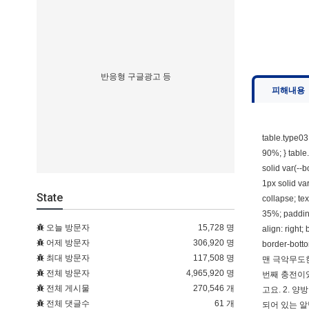
반응형 구글광고 등
피해내용
table.type03 
90%; } table.
solid var(--b
1px solid va
State
collapse; tex
35%; padding:
오늘 방문자
15,728 명
align: right;
어제 방문자
306,920 명
border-bot
최대 방문자
117,508 명
맨 극악무도한
전체 방문자
4,965,920 명
번째 충전이었
전체 게시물
270,546 개
고요. 2. 
전체 댓글수
61 개
되어 있는 알