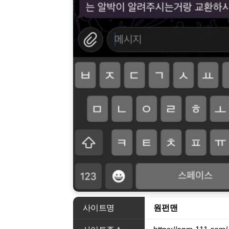
사이트명
원펀맨