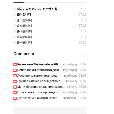
성공이 끝은 아니다. - 윈스턴 처칠
07.19
출석합니다
07.18
출석합니다
07.17
출석합니다
07.17
출석합니다
07.17
출석합니다
07.17
출석합니다
07.16
Comments
+
Расписание The International 2026 просто топ, жду финал! htt…
rthgf edfgbgf
08.07
Билеты на инт стоят своих денег, атмосфера там просто непере…
rthgf edfgbgf
08.07
Лечение алкоголизма прошло успешно, физической тяги больше н…
mnhg lknunu
08.07
Лучшее бизнес сообщество предпринимателей в Санкт-Петербурге…
rfvcs werty
08.07
Мини-бургеры разлетелись первыми, очень сочные. https://inte…
thbt ybyb
08.07
Dota 2 жива, пока проводятся такие масштабные турниры. https…
rthgf edfgbgf
08.07
Детокс помог быстро, качественное лечение алкоголизма Санкт-…
mnhg lknunu
08.07