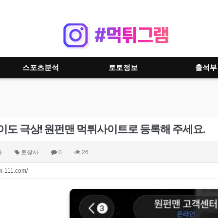
스포츠분석
토토정보
출석부
이도 극상! 원펀맨 먹튀사이트로 등록해 주세요.
자
토찾사
0
26
m-111.com/