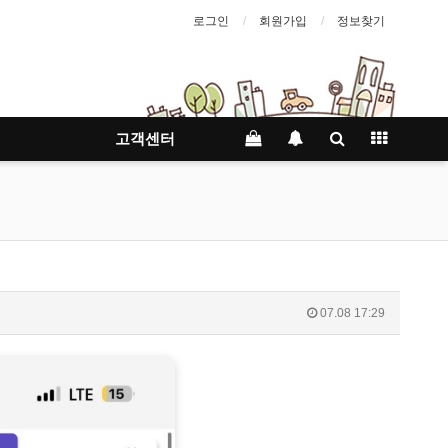
로그인
회원가입
정보찾기
고객센터
07.08 17:29