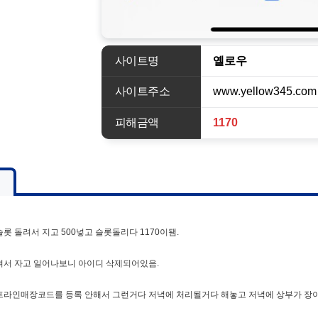
사이트명
옐로우
사이트주소
www.yellow345.com
피해금액
1170
 슬롯 돌려서 지고 500넣고 슬롯돌리다 1170이됌.
어져서 자고 일어나보니 아이디 삭제되어있음.
오프라인매장코드를 등록 안해서 그런거다 저녁에 처리될거다 해놓고 저녁에 상부가 장이