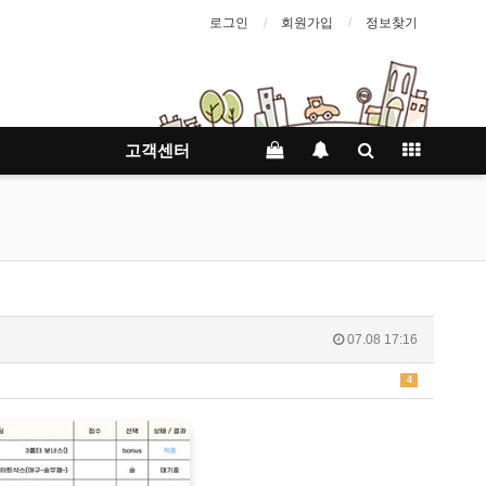
로그인
회원가입
정보찾기
고객센터
07.08 17:16
4