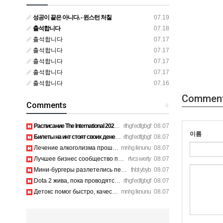
성공이 끝은 아니다. - 윈스턴 처칠
07.19
출석합니다
07.18
출석합니다
07.17
출석합니다
07.17
출석합니다
07.17
출석합니다
07.17
출석합니다
07.16
Commen
Comments
+
Расписание The International 2026 просто топ, жду финал! htt…
rthgf edfgbgf
08.07
이름
Билеты на инт стоят своих денег, атмосфера там просто непере…
rthgf edfgbgf
08.07
Лечение алкоголизма прошло успешно, физической тяги больше н…
mnhg lknunu
08.07
Лучшее бизнес сообщество предпринимателей в Санкт-Петербурге…
rfvcs werty
08.07
Мини-бургеры разлетелись первыми, очень сочные. https://inte…
thbt ybyb
08.07
Dota 2 жива, пока проводятся такие масштабные турниры. https…
rthgf edfgbgf
08.07
Детокс помог быстро, качественное лечение алкоголизма Санкт-…
mnhg lknunu
08.07