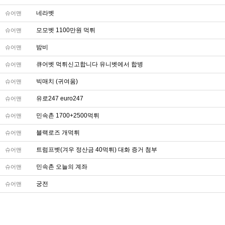
네라벳
슈어맨
모모벳 1100만원 먹튀
슈어맨
밤비
슈어맨
큐어벳 먹튀신고합니다 유니벳에서 합병
슈어맨
빅매치 (귀여움)
슈어맨
유로247 euro247
슈어맨
민속촌 1700+2500먹튀
슈어맨
블랙로즈 개먹튀
슈어맨
트럼프벳(겨우 정산금 40먹튀) 대화 증거 첨부
슈어맨
민속촌 오늘의 계좌
슈어맨
궁전
슈어맨