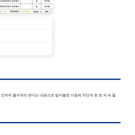
 인하여 몰수처리 한다는 내용으로 밀어붙힌 다음에 차단개 호 로 자 슥 들