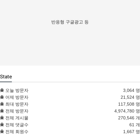
반응형 구글광고 등
State
오늘 방문자
3,064 명
어제 방문자
21,524 명
최대 방문자
117,508 명
전체 방문자
4,974,780 명
전체 게시물
270,546 개
전체 댓글수
61 개
전체 회원수
1,667 명