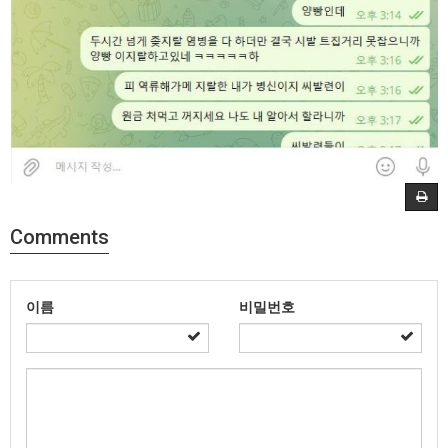
Comments
이름
비밀번호