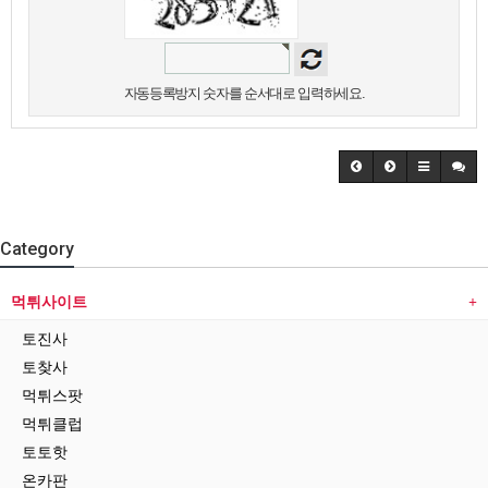
자동등록방지 숫자를 순서대로 입력하세요.
Category
먹튀사이트
토진사
토찾사
먹튀스팟
먹튀클럽
토토핫
온카판