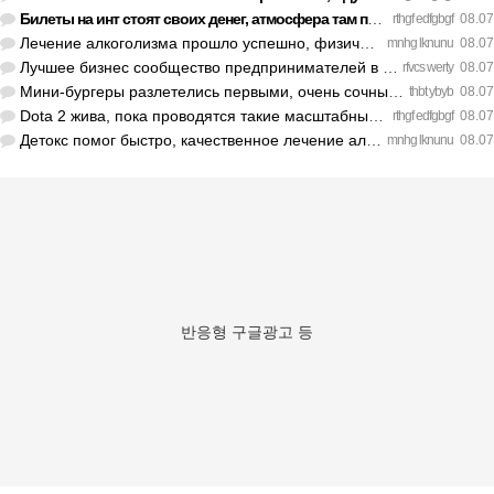
Билеты на инт стоят своих денег, атмосфера там просто непере…
rthgf edfgbgf
08.07
Лечение алкоголизма прошло успешно, физической тяги больше н…
mnhg lknunu
08.07
Лучшее бизнес сообщество предпринимателей в Санкт-Петербурге…
rfvcs werty
08.07
Мини-бургеры разлетелись первыми, очень сочные. https://inte…
thbt ybyb
08.07
Dota 2 жива, пока проводятся такие масштабные турниры. https…
rthgf edfgbgf
08.07
Детокс помог быстро, качественное лечение алкоголизма Санкт-…
mnhg lknunu
08.07
반응형 구글광고 등