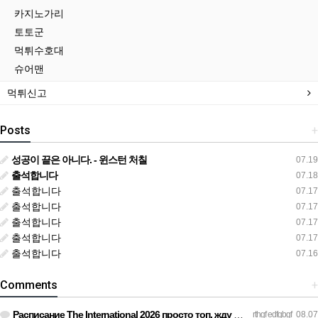
카지노가리
토토군
먹튀수호대
슈어맨
먹튀신고
Posts
+
성공이 끝은 아니다. - 윈스턴 처칠
07.19
출석합니다
07.18
출석합니다
07.17
출석합니다
07.17
출석합니다
07.17
출석합니다
07.17
출석합니다
07.16
Comments
+
Расписание The International 2026 просто топ, жду финал! htt…
rthgf edfgbgf
08.07