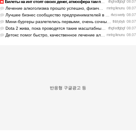
Билеты на инт стоят своих денег, атмосфера там просто непере…
rthgf edfgbgf
08.07
Лечение алкоголизма прошло успешно, физической тяги больше н…
mnhg lknunu
08.07
Лучшее бизнес сообщество предпринимателей в Санкт-Петербурге…
rfvcs werty
08.07
Мини-бургеры разлетелись первыми, очень сочные. https://inte…
thbt ybyb
08.07
Dota 2 жива, пока проводятся такие масштабные турниры. https…
rthgf edfgbgf
08.07
Детокс помог быстро, качественное лечение алкоголизма Санкт-…
mnhg lknunu
08.07
반응형 구글광고 등