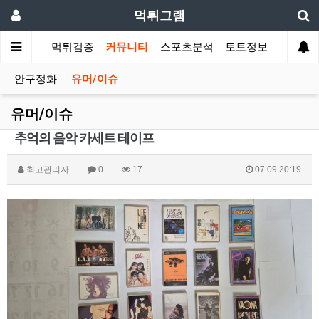
먹튀그램
먹튀검증
커뮤니티
스포츠분석
토토정보
안구정화
유머/이슈
유머/이슈
추억의 음악 카세트 테이프
최고관리자
0
17
07.09 20:19