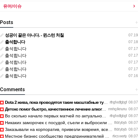
유머/이슈
Posts
+
성공이 끝은 아니다. - 윈스턴 처칠
07.19
출석합니다
07.18
출석합니다
07.17
출석합니다
07.17
출석합니다
07.17
출석합니다
07.17
출석합니다
07.16
Comments
+
Dota 2 жива, пока проводятся такие масштабные турниры. https…
rthgf edfgbgf
08.07
Детокс помог быстро, качественное лечение алкоголизма Санкт-…
mnhg lknunu
08.07
Во сколько начало первых матчей по актуальному расписанию? h…
rthgf edfgbgf
08.07
Никаких заморочек с посудой, съели и выбросили шпажки. https…
thbt ybyb
08.07
Заказывали на корпоратив, привезли вовремя, все свежее. http…
thbt ybyb
08.07
Местное бизнес сообщество предпринимателей в Санкт-Петербург…
rfvcs werty
08.07