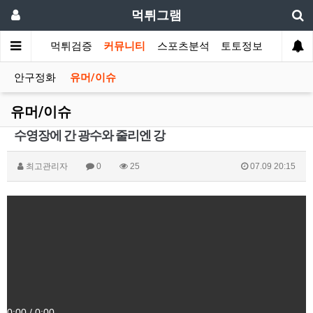
먹튀그램
먹튀검증
커뮤니티
스포츠분석
토토정보
안구정화
유머/이슈
유머/이슈
수영장에 간 광수와 줄리엔 강
최고관리자
0
25
07.09 20:15
0:00
/
0:00