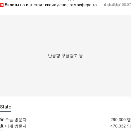
Билеты на инт стоят своих денег, атмосфера там просто непере…
rthgf edfgbgf
08.07
반응형 구글광고 등
State
오늘 방문자
290,300 명
어제 방문자
470,032 명