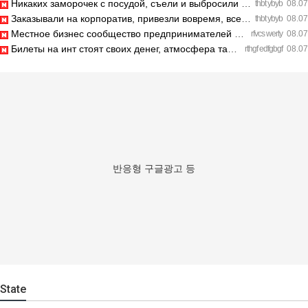
Никаких заморочек с посудой, съели и выбросили шпажки. https…
thbt ybyb
08.07
Заказывали на корпоратив, привезли вовремя, все свежее. http…
thbt ybyb
08.07
Местное бизнес сообщество предпринимателей в Санкт-Петербург…
rfvcs werty
08.07
Билеты на инт стоят своих денег, атмосфера там просто непере…
rthgf edfgbgf
08.07
반응형 구글광고 등
State