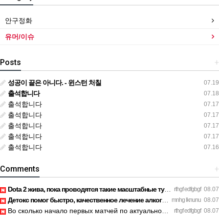
안구정화
유머/이슈
Posts
+
성공이 끝은 아니다. - 윈스턴 처칠
07.19
출석합니다
07.18
출석합니다
07.17
출석합니다
07.17
출석합니다
07.17
출석합니다
07.17
출석합니다
07.16
Comments
+
Dota 2 жива, пока проводятся такие масштабные турниры. https…
rthgf edfgbgf
08.07
Детокс помог быстро, качественное лечение алкоголизма Санкт-…
mnhg lknunu
08.07
Во сколько начало первых матчей по актуальному расписанию? h…
rthgf edfgbgf
08.07