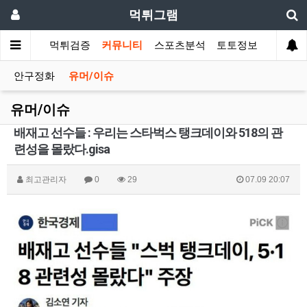
먹튀그램
먹튀검증
커뮤니티
스포츠분석
토토정보
안구정화
유머/이슈
유머/이슈
배재고 선수들 : 우리는 스타벅스 탱크데이와 518의 관
련성을 몰랐다.gisa
최고관리자
0
29
07.09 20:07