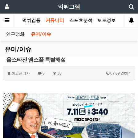
먹튀그램
먹튀검증
커뮤니티
스포츠분석
토토정보
안구정화
유머/이슈
유머/이슈
올스타전 엠스플 특별해설
최고관리자
0
30
07.09 20:07