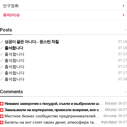
안구정화
유머/이슈
Posts
+
성공이 끝은 아니다. - 윈스턴 처칠
07.19
출석합니다
07.18
출석합니다
07.17
출석합니다
07.17
출석합니다
07.17
출석합니다
07.17
출석합니다
07.16
Comments
+
Никаких заморочек с посудой, съели и выбросили шпажки. https…
thbt ybyb
08.07
Заказывали на корпоратив, привезли вовремя, все свежее. http…
thbt ybyb
08.07
Местное бизнес сообщество предпринимателей в Санкт-Петербург…
rfvcs werty
08.07
Билеты на инт стоят своих денег, атмосфера там просто непере…
rthgf edfgbgf
08.07