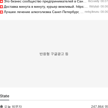
Это бизнес сообщество предпринимателей в Санкт-Петербурге эк…
rfvcs werty
08.07
Доставка минута в минуту, курьер вежливый. https://legaldir.…
thbt ybyb
08.06
Лучшее лечение алкоголизма Санкт-Петербург, специалисты букв…
mnhg lknunu
08.06
반응형 구글광고 등
State
오늘 방문자
247,864 명