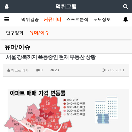
먹튀그램
먹튀검증
커뮤니티
스포츠분석
토토정보
안구정화
유머/이슈
유머/이슈
서울 강북까지 폭등중인 현재 부동산 상황
최고관리자
0
23
07.09 20:01