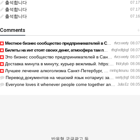
출석합니다
07.17
출석합니다
07.17
출석합니다
07.16
Comments
+
Местное бизнес сообщество предпринимателей в Санкт-Петербург…
rfvcs werty
08.07
Билеты на инт стоят своих денег, атмосфера там просто непере…
rthgf edfgbgf
08.07
Это бизнес сообщество предпринимателей в Санкт-Петербурге эк…
rfvcs werty
08.07
Доставка минута в минуту, курьер вежливый. https://legaldir.…
thbt ybyb
08.06
Лучшее лечение алкоголизма Санкт-Петербург, специалисты букв…
mnhg lknunu
08.06
Перевод документов на чешский язык нотариус заверил с первог…
werty jhgf
08.05
Everyone loves it whenever people come together and share op…
Julia Ez
08.05
반응형 구글광고 등