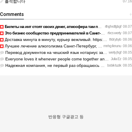
출석합니다
07.16
Comments
+
Билеты на инт стоят своих денег, атмосфера там просто непере…
rthgf edfgbgf
08.07
Это бизнес сообщество предпринимателей в Санкт-Петербурге эк…
rfvcs werty
08.07
Доставка минута в минуту, курьер вежливый. https://legaldir.…
thbt ybyb
08.06
Лучшее лечение алкоголизма Санкт-Петербург, специалисты букв…
mnhg lknunu
08.06
Перевод документов на чешский язык нотариус заверил с первог…
werty jhgf
08.05
Everyone loves it whenever people come together and share op…
Julia Ez
08.05
Надежная компания, не первый раз обращаюсь к ним за обслужив…
bobik tuzik
08.05
반응형 구글광고 등