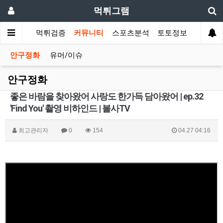
먹튀그램
먹튀검증
커뮤니티
스포츠분석
토토정보
안구정화
유머/이슈
안구정화
좋은 바람을 찾아왔어 사랑도 한가득 담아왔어 | ep.32
'Find You' 촬영 비하인드 | 볼사TV
최고관리자
0
154
04.27 04:16