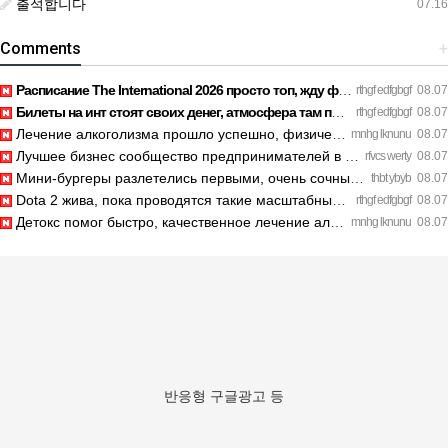
출석합니다
07.16
Comments
+
Расписание The International 2026 просто топ, жду финал! htt…
rthgf edfgbgf
08.07
Билеты на инт стоят своих денег, атмосфера там просто непере…
rthgf edfgbgf
08.07
Лечение алкоголизма прошло успешно, физической тяги больше н…
mnhg lknunu
08.07
Лучшее бизнес сообщество предпринимателей в Санкт-Петербурге…
rfvcs werty
08.07
Мини-бургеры разлетелись первыми, очень сочные. https://inte…
thbt ybyb
08.07
Dota 2 жива, пока проводятся такие масштабные турниры. https…
rthgf edfgbgf
08.07
Детокс помог быстро, качественное лечение алкоголизма Санкт-…
mnhg lknunu
08.07
반응형 구글광고 등