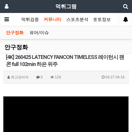
먹튀그램
먹튀검증
커뮤니티
스포츠분석
토토정보
안구정화
유머/이슈
안구정화
[4K] 260425 LATENCY FANCON TIMELESS 레이턴시 팬
콘 full 102min 하은 위주
최고관리자
0
129
04.27 04:16