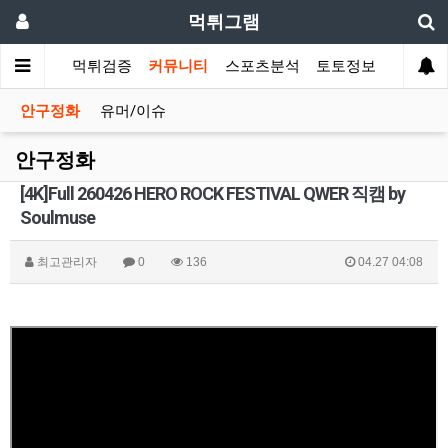
먹튀그램
먹튀검증
커뮤니티
스포츠분석
토토정보
안구정화
유머/이슈
안구정화
[4K]Full 260426 HERO ROCK FESTIVAL QWER 직캠 by
Soulmuse
최고관리자
0
136
04.27 04:08