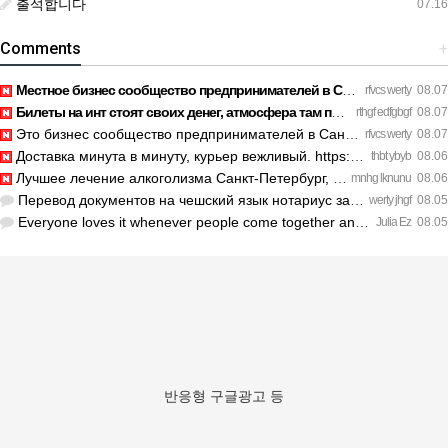
출석합니다
07.16
Comments
+
Местное бизнес сообщество предпринимателей в Санкт-Петербург…
rfvcs werty
08.07
Билеты на инт стоят своих денег, атмосфера там просто непере…
rthgf edfgbgf
08.07
Это бизнес сообщество предпринимателей в Санкт-Петербурге эк…
rfvcs werty
08.07
Доставка минута в минуту, курьер вежливый. https://legaldir.…
thbt ybyb
08.06
Лучшее лечение алкоголизма Санкт-Петербург, специалисты букв…
mnhg lknunu
08.06
Перевод документов на чешский язык нотариус заверил с первог…
werty jhgf
08.05
Everyone loves it whenever people come together and share op…
Julia Ez
08.05
반응형 구글광고 등