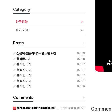
Category
안구정화
유머/이슈
Posts
+
성공이 끝은 아니다. - 윈스턴 처칠
07.19
출석합니다
07.18
출석합니다
07.17
출석합니다
07.17
출석합니다
07.17
출석합니다
07.17
출석합니다
07.16
Comments
+
Commen
Лечение алкоголизма прошло успешно, физической тяги больше н…
mnhg lknunu
08.07