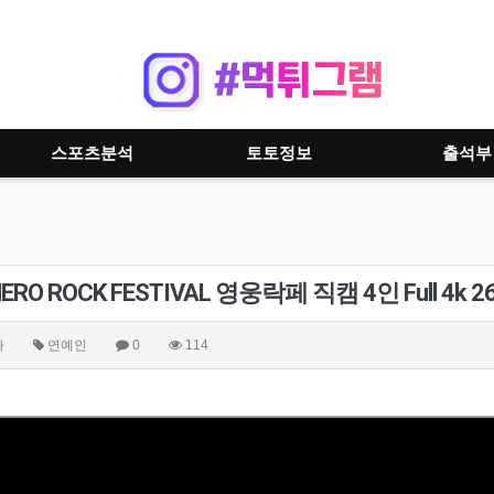
스포츠분석
토토정보
출석부
ERO ROCK FESTIVAL 영웅락페 직캠 4인 Full 4k 2604
자
연예인
0
114