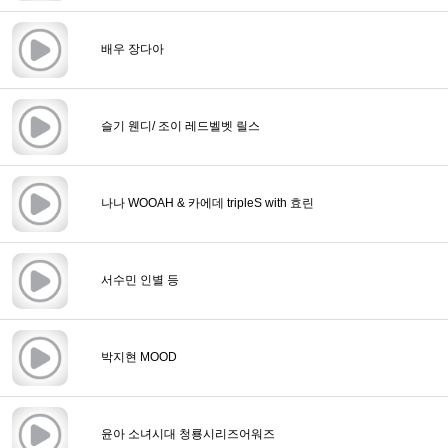
배우 장다아
슬기 웬디/ 조이 레드벨벳 릴스
나나 WOOAH & 카에데 tripleS with 효린
서수민 인별 등
박지현 MOOD
윤아 소녀시대 청룡시리즈어워즈