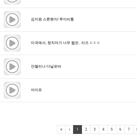
김지원 스톤헨지/ 루이비통
미국에서, 청치마가 너무 짧은.. 리즈 ㄷㄷㄷ
안젤리나 다닐로바
아이유
1
2
3
4
5
6
7