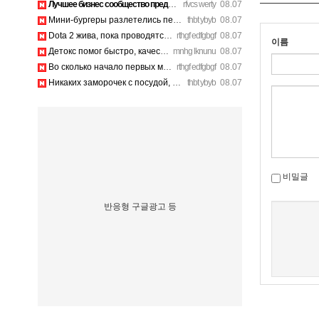
Лучшее бизнес сообщество предпринимателей в Санкт-Петербурге…
rfvcs werty
08.07
Мини-бургеры разлетелись первыми, очень сочные. https://inte…
thbt ybyb
08.07
Dota 2 жива, пока проводятся такие масштабные турниры. https…
rthgf edfgbgf
08.07
이름
Детокс помог быстро, качественное лечение алкоголизма Санкт-…
mnhg lknunu
08.07
Во сколько начало первых матчей по актуальному расписанию? h…
rthgf edfgbgf
08.07
Никаких заморочек с посудой, съели и выбросили шпажки. https…
thbt ybyb
08.07
비밀글
반응형 구글광고 등
새로고침