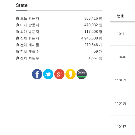
State
번호
오늘 방문자
303,416 명
어제 방문자
470,032 명
최대 방문자
117,508 명
110441
전체 방문자
4,946,688 명
전체 게시물
270,546 개
전체 댓글수
59 개
110440
전체 회원수
1,667 명
110439
110438
110437