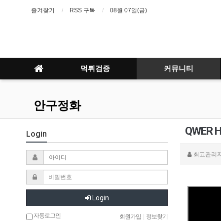
즐겨찾기
RSS 구독
08월 07일(금)
먹튀검증
커뮤니티
안구정화
QWER H
Login
최고관리
Login
자동로그인
회원가입
|
정보찾기