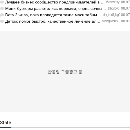
Лучшее бизнес сообщество предпринимателей в Санкт-Петербурге…
rfvcs werty
08.07
Мини-бургеры разлетелись первыми, очень сочные. https://inte…
thbt ybyb
08.07
Dota 2 жива, пока проводятся такие масштабные турниры. https…
rthgf edfgbgf
08.07
Детокс помог быстро, качественное лечение алкоголизма Санкт-…
mnhg lknunu
08.07
반응형 구글광고 등
State