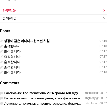
안구정화
유머/이슈
Posts
+
성공이 끝은 아니다. - 윈스턴 처칠
07.19
출석합니다
07.18
출석합니다
07.17
출석합니다
07.17
출석합니다
07.17
출석합니다
07.17
출석합니다
07.16
Comments
+
Расписание The International 2026 просто топ, жду финал! htt…
rthgf edfgbgf
08.07
Билеты на инт стоят своих денег, атмосфера там просто непере…
rthgf edfgbgf
08.07
Лечение алкоголизма прошло успешно, физической тяги больше н…
mnhg lknunu
08.07