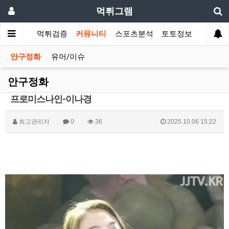
먹튀그램
먹튀검증
커뮤니티
스포츠분석
토토정보
안구정화
유머/이슈
안구정화
프로미스나인-이나경
최고관리자
0
36
2025.10.06 15:22