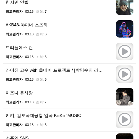
한지민 인별
최고관리자
03.18
조회:
7
AKB48-야마네 스즈하
최고관리자
03.18
조회:
6
트리플에스 린
최고관리자
03.18
조회:
6
라이징 고수 with 올데이 프로젝트 / [박명수의 라…
최고관리자
03.18
조회:
6
이즈나 유사랑
최고관리자
03.18
조회:
7
키키, 김포국제공항 입국 KiiiKiii 'MUSIC …
최고관리자
03.18
조회:
3
소주연 SNS