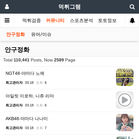
먹튀그램
먹튀검증
커뮤니티
스포츠분석
토토정보
안구정화
유머/이슈
안구정화
Total
110,441
Posts, Now
2589
Page
NGT48-야마다 노에
최고관리자
03.18
조회:
6
아일릿 이로하, 니쥬 리마
최고관리자
03.18
조회:
6
AKB48-야마다 나나미
최고관리자
03.18
조회:
7