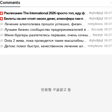
Comments
+
Расписание The International 2026 просто топ, жду финал! htt…
rthgf edfgbgf
08.07
Билеты на инт стоят своих денег, атмосфера там просто непере…
rthgf edfgbgf
08.07
Лечение алкоголизма прошло успешно, физической тяги больше н…
mnhg lknunu
08.07
Лучшее бизнес сообщество предпринимателей в Санкт-Петербурге…
rfvcs werty
08.07
Мини-бургеры разлетелись первыми, очень сочные. https://inte…
thbt ybyb
08.07
Dota 2 жива, пока проводятся такие масштабные турниры. https…
rthgf edfgbgf
08.07
Детокс помог быстро, качественное лечение алкоголизма Санкт-…
mnhg lknunu
08.07
반응형 구글광고 등