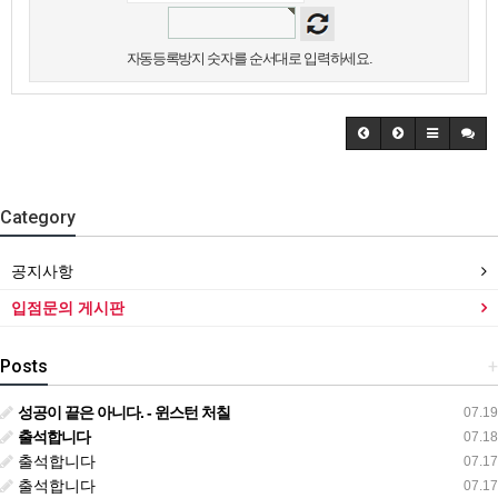
자동등록방지 숫자를 순서대로 입력하세요.
Category
공지사항
입점문의 게시판
Posts
+
성공이 끝은 아니다. - 윈스턴 처칠
07.19
출석합니다
07.18
출석합니다
07.17
출석합니다
07.17