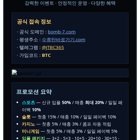
강력한 이벤트 · 안정적인 운영 · 다양한 혜택
공식 접속 정보
· 공식 도메인 :
bomb-7.com
· 평생주소 :
수류탄바로가기.com
· 텔레그램 :
@JTBC365
· 가입코드 :
BTC
프로모션 요약
스포츠
— 신규 입플
50%
/ 매충
최대 20%
/ 일일 페
이백
10%
슬롯
— 첫충 15% / 매충 10% / 일일 페이백 10%
카지노
— 첫충 5% / 매충 3% / 콤프 자동 적립
미니게임
— 첫충 5% / 매충 3% / 일일 페이백 5%
입플 패키지
— 3+2 · 5+3 · 10+5 · 20+10 · 30+15 ·