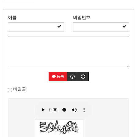
이름
비밀번호
등록
비밀글