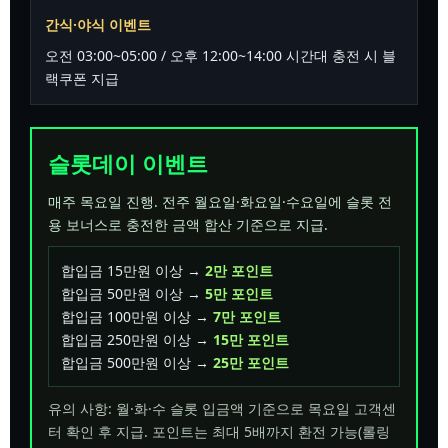
간식·야식 이벤트
오전 03:00~05:00 / 오후 12:00~14:00 시간대 충전 시 블
랙쿠폰 지급
슬롯데이 이벤트
매주 목요일 진행. 전주 월요일·화요일·수요일에 슬롯 전
용 보너스로 충전한 금액 합산 기준으로 지급.
합입금 15만원 이상 →
2만 포인트
합입금 50만원 이상 →
5만 포인트
합입금 100만원 이상 →
7만 포인트
합입금 250만원 이상 →
15만 포인트
합입금 500만원 이상 →
25만 포인트
유의 사항: 월·화·수 슬롯 입금액 기준으로 목요일 고객센
터 확인 후 지급. 포인트는 최대 5배까지 환전 가능(롤링