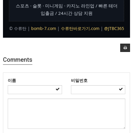
스포츠 · 슬롯 · 미니게임 · 카지노 라인업 / 빠른 테더
입출금 / 24시간 상담 지원
© 수류탄 |
bomb-7.com
|
수류탄바로가기.com
|
@JTBC365
Comments
이름
비밀번호