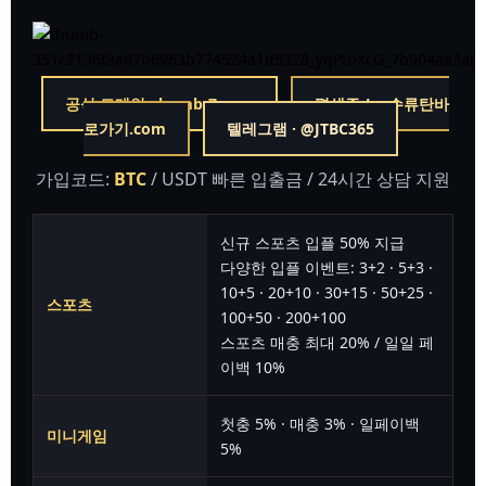
공식 도메인 · bomb-7.com
평생주소 · 수류탄바
로가기.com
텔레그램 · @JTBC365
가입코드:
BTC
/ USDT 빠른 입출금 / 24시간 상담 지원
신규 스포츠 입플 50% 지급
다양한 입플 이벤트: 3+2 · 5+3 ·
10+5 · 20+10 · 30+15 · 50+25 ·
스포츠
100+50 · 200+100
스포츠 매충 최대 20% / 일일 페
이백 10%
첫충 5% · 매충 3% · 일페이백
미니게임
5%