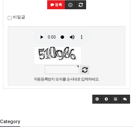
등록
비밀글
자동등록방지 숫자를 순서대로 입력하세요.
Category