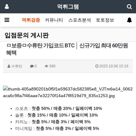
먹튀그램
먹튀검증
커뮤니티
스포츠분석
토토정보
입점문의 게시판
ㅁ보증ㅁ수류탄 가입코드 BTC │ 신규가입 최대 60만원
혜택
수류탄
0
386
2025.10.06 15:16
스포츠 :
첫충 50% / 매충 20% / 일페이백 10%
슬롯 :
첫충 15% / 매충 10% / 일페이백 10%
카지노 :
첫충 5% / 매충 3% / 페이백 5%
미니게임 :
첫충 5% / 매충 3% / 일페이백 5%