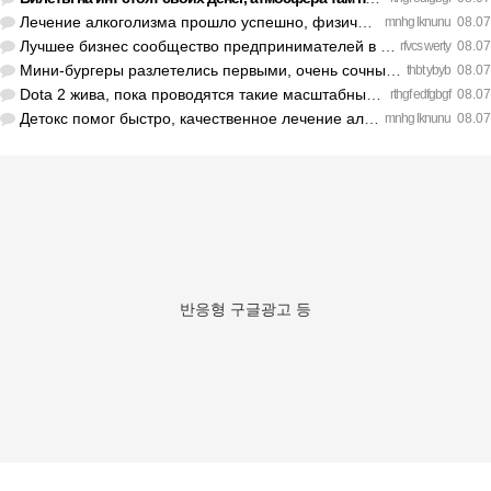
Лечение алкоголизма прошло успешно, физической тяги больше н…
mnhg lknunu
08.07
Лучшее бизнес сообщество предпринимателей в Санкт-Петербурге…
rfvcs werty
08.07
Мини-бургеры разлетелись первыми, очень сочные. https://inte…
thbt ybyb
08.07
Dota 2 жива, пока проводятся такие масштабные турниры. https…
rthgf edfgbgf
08.07
Детокс помог быстро, качественное лечение алкоголизма Санкт-…
mnhg lknunu
08.07
반응형 구글광고 등