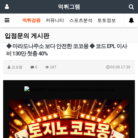
먹튀그램
먹튀검증
커뮤니티
스포츠분석
토토정보
입점문의 게시판
◆ 마라도나주소 보다 안전한 코코몽 ◆ 코드 EPL 이사
비 130만 첫충 40%
코코몽
0
167
03.09 17:39