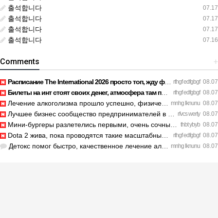
출석합니다
07.17
출석합니다
07.17
출석합니다
07.17
출석합니다
07.16
Comments
+
Расписание The International 2026 просто топ, жду финал! htt…
rthgf edfgbgf
08.07
Билеты на инт стоят своих денег, атмосфера там просто непере…
rthgf edfgbgf
08.07
Лечение алкоголизма прошло успешно, физической тяги больше н…
mnhg lknunu
08.07
Лучшее бизнес сообщество предпринимателей в Санкт-Петербурге…
rfvcs werty
08.07
Мини-бургеры разлетелись первыми, очень сочные. https://inte…
thbt ybyb
08.07
Dota 2 жива, пока проводятся такие масштабные турниры. https…
rthgf edfgbgf
08.07
Детокс помог быстро, качественное лечение алкоголизма Санкт-…
mnhg lknunu
08.07