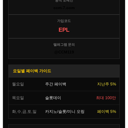
공식 도메인
ccm-7.com
가입코드
EPL
텔레그램 문의
@CCM119
요일별 페이백 가이드
월요일
주간 페이백
지난주 5%
목요일
슬롯데이
최대 100만
화,수,금,토,일
카지노/슬롯/미니 오링
페이백 5%