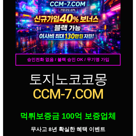
승인전화 없음 / 블랙 승인 OK / 무기명 가입
토지노코코몽
CCM-7.COM
먹튀보증금 100억 보증업체
무사고 8년 확실한 혜택 이벤트