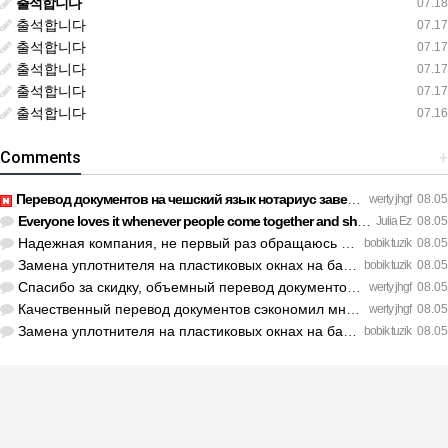
출석합니다
07.18
출석합니다
07.17
출석합니다
07.17
출석합니다
07.17
출석합니다
07.17
출석합니다
07.16
Comments
+
Перевод документов на чешский язык нотариус заверил с первог…
werty jhgf
08.05
Everyone loves it whenever people come together and share op…
Julia Ez
08.05
Надежная компания, не первый раз обращаюсь к ним за обслужив…
bobik tuzik
08.05
Замена уплотнителя на пластиковых окнах на балконе решила пр…
bobik tuzik
08.05
Спасибо за скидку, объемный перевод документов обошелся деше…
werty jhgf
08.05
Качественный перевод документов сэкономил мне кучу нервов пе…
werty jhgf
08.05
Замена уплотнителя на пластиковых окнах на балконе решила пр…
bobik tuzik
08.05