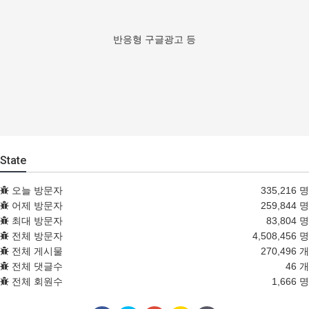
반응형 구글광고 등
State
오늘 방문자
335,216 명
어제 방문자
259,844 명
최대 방문자
83,804 명
전체 방문자
4,508,456 명
전체 게시물
270,496 개
전체 댓글수
46 개
전체 회원수
1,666 명