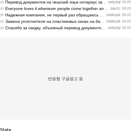
Перевод документов на чешский язык нотариус заверил с первог…
werty jhgf
08.05
Everyone loves it whenever people come together and share op…
Julia Ez
08.05
Надежная компания, не первый раз обращаюсь к ним за обслужив…
bobik tuzik
08.05
Замена уплотнителя на пластиковых окнах на балконе решила пр…
bobik tuzik
08.05
Спасибо за скидку, объемный перевод документов обошелся деше…
werty jhgf
08.05
반응형 구글광고 등
State