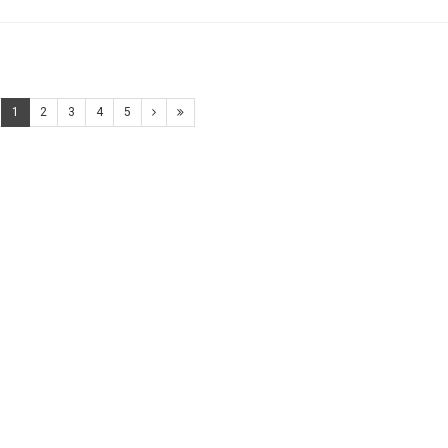
1
2
3
4
5