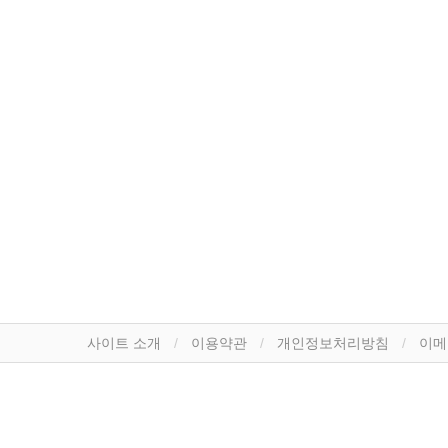
사이트 소개
이용약관
개인정보처리방침
이메