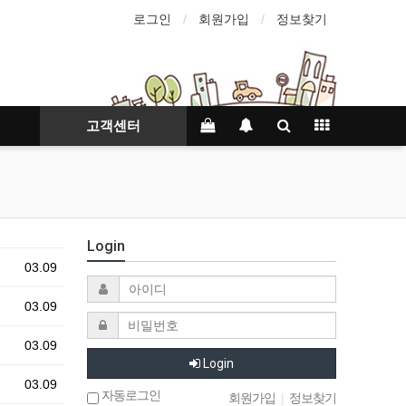
로그인
회원가입
정보찾기
고객센터
Login
03.09
03.09
03.09
Login
03.09
자동로그인
회원가입
|
정보찾기