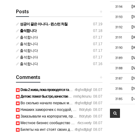
【
3194
Posts
+
【
3193
성공이 끝은 아니다. - 윈스턴 처칠
07.19
【
3192
출석합니다
07.18
출석합니다
07.17
【
3191
출석합니다
07.17
【K
3190
출석합니다
07.17
출석합니다
07.17
【
3189
출석합니다
07.16
【
3188
Comments
+
【
3187
【
3186
Dota 2 жива, пока проводятся такие масштабные турниры. https…
rthgf edfgbgf
08.07
Детокс помог быстро, качественное лечение алкоголизма Санкт-…
mnhg lknunu
08.07
【
3185
Во сколько начало первых матчей по актуальному расписанию? h…
rthgf edfgbgf
08.07
Никаких заморочек с посудой, съели и выбросили шпажки. https…
thbt ybyb
08.07
Заказывали на корпоратив, привезли вовремя, все свежее. http…
thbt ybyb
08.07
Местное бизнес сообщество предпринимателей в Санкт-Петербург…
rfvcs werty
08.07
Билеты на инт стоят своих денег, атмосфера там просто непере…
rthgf edfgbgf
08.07