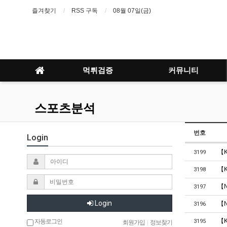
즐겨찾기
RSS 구독
08월 07일(금)
먹튀검증
커뮤니티
스포츠분석
번호
Login
【K
3199
【
3198
【
3197
Login
【
3196
【
자동로그인
3195
회원가입
|
정보찾기