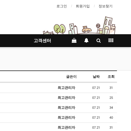
로그인
회원가입
정보찾기
고객센터
글쓴이
날짜
조회
최고관리자
07.21
31
최고관리자
07.21
25
최고관리자
07.21
34
최고관리자
07.21
40
최고관리자
07.21
31