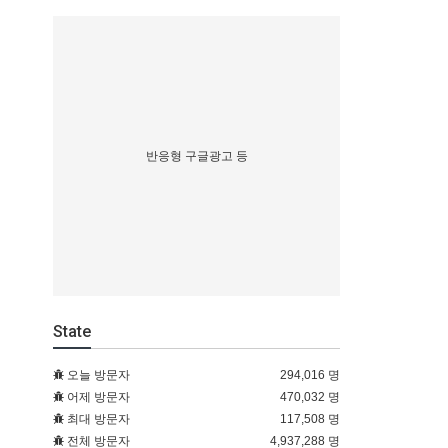
반응형 구글광고 등
State
오늘 방문자
294,016 명
어제 방문자
470,032 명
최대 방문자
117,508 명
전체 방문자
4,937,288 명