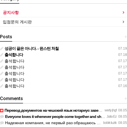
공지사항
입점문의 게시판
Posts
+
성공이 끝은 아니다. - 윈스턴 처칠
07.19
출석합니다
07.18
출석합니다
07.17
출석합니다
07.17
출석합니다
07.17
출석합니다
07.17
출석합니다
07.16
Comments
+
Перевод документов на чешский язык нотариус заверил с первог…
werty jhgf
08.05
Everyone loves it whenever people come together and share op…
Julia Ez
08.05
Надежная компания, не первый раз обращаюсь к ним за обслужив…
bobik tuzik
08.05