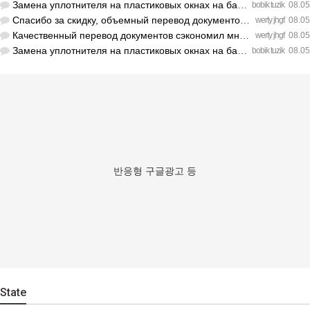
Замена уплотнителя на пластиковых окнах на балконе решила пр…
bobik tuzik
08.05
Спасибо за скидку, объемный перевод документов обошелся деше…
werty jhgf
08.05
Качественный перевод документов сэкономил мне кучу нервов пе…
werty jhgf
08.05
Замена уплотнителя на пластиковых окнах на балконе решила пр…
bobik tuzik
08.05
반응형 구글광고 등
State