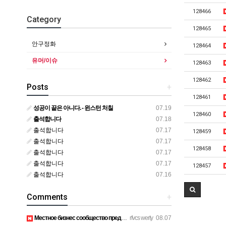
128466
Category
128465
안구정화
128464
유머/이슈
128463
128462
Posts
+
128461
성공이 끝은 아니다. - 윈스턴 처칠
07.19
128460
출석합니다
07.18
출석합니다
07.17
128459
출석합니다
07.17
128458
출석합니다
07.17
출석합니다
07.17
128457
출석합니다
07.16
Comments
+
Местное бизнес сообщество предпринимателей в Санкт-Петербург…
rfvcs werty
08.07