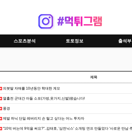
스포츠분석
토토정보
출석부
제목
의붓딸 자매를 10년동안 학대한 계모
열흘전 군대간 아들 소포(가방,옷가지,신발)왔습니다!
풍경
제발 하닉 단일 레버리지 손 털고 싶다는 어느 투자자
"10억 버는데 9억을 써요?"..김태호, '삼전닉스' 소개팅 연프 만들었다 '사로운 만남 