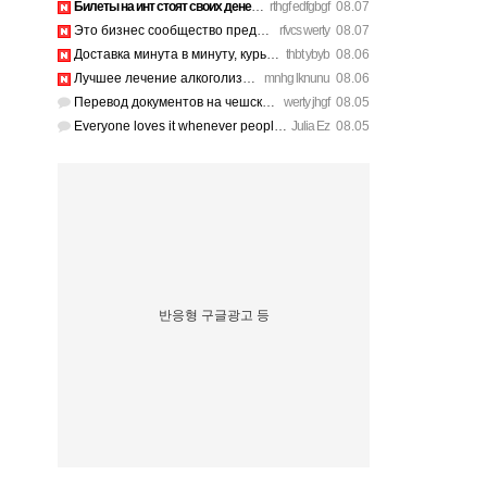
Билеты на инт стоят своих денег, атмосфера там просто непере…
rthgf edfgbgf
08.07
Это бизнес сообщество предпринимателей в Санкт-Петербурге эк…
rfvcs werty
08.07
Доставка минута в минуту, курьер вежливый. https://legaldir.…
thbt ybyb
08.06
Лучшее лечение алкоголизма Санкт-Петербург, специалисты букв…
mnhg lknunu
08.06
Перевод документов на чешский язык нотариус заверил с первог…
werty jhgf
08.05
Everyone loves it whenever people come together and share op…
Julia Ez
08.05
반응형 구글광고 등