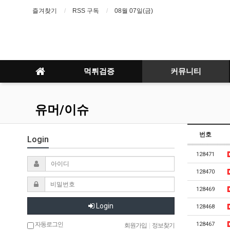
즐겨찾기
RSS 구독
08월 07일(금)
먹튀검증
커뮤니티
유머/이슈
번호
Login
128471
128470
128469
Login
128468
자동로그인
128467
회원가입
|
정보찾기