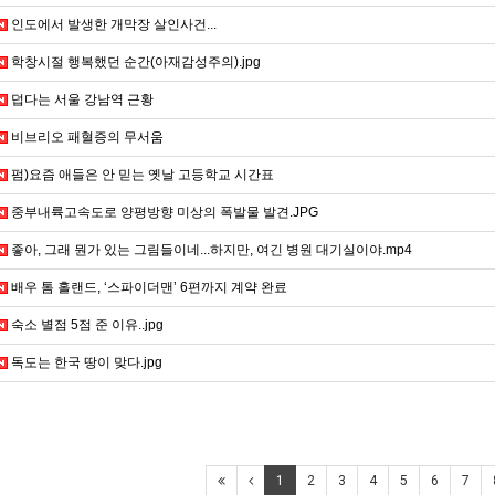
인도에서 발생한 개막장 살인사건...
학창시절 행복했던 순간(아재감성주의).jpg
덥다는 서울 강남역 근황
비브리오 패혈증의 무서움
펌)요즘 애들은 안 믿는 옛날 고등학교 시간표
중부내륙고속도로 양평방향 미상의 폭발물 발견.JPG
좋아, 그래 뭔가 있는 그림들이네...하지만, 여긴 병원 대기실이야.mp4
배우 톰 홀랜드, ‘스파이더맨’ 6편까지 계약 완료
숙소 별점 5점 준 이유..jpg
독도는 한국 땅이 맞다.jpg
1
2
3
4
5
6
7