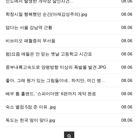
인도에서 발생한 개막장 살인사건...
08.06
학창시절 행복했던 순간(아재감성주의).jpg
08.06
덥다는 서울 강남역 근황
08.06
비브리오 패혈증의 무서움
08.06
펌)요즘 애들은 안 믿는 옛날 고등학교 시간표
08.06
중부내륙고속도로 양평방향 미상의 폭발물 발견.JPG
08.06
좋아, 그래 뭔가 있는 그림들이네...하지만, 여긴 병…
08.06
배우 톰 홀랜드, ‘스파이더맨’ 6편까지 계약 완료
08.06
숙소 별점 5점 준 이유..jpg
08.06
독도는 한국 땅이 맞다.jpg
08.06