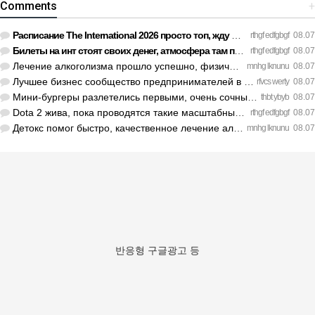
Comments
+
Расписание The International 2026 просто топ, жду финал! htt…
rthgf edfgbgf
08.07
Билеты на инт стоят своих денег, атмосфера там просто непере…
rthgf edfgbgf
08.07
Лечение алкоголизма прошло успешно, физической тяги больше н…
mnhg lknunu
08.07
Лучшее бизнес сообщество предпринимателей в Санкт-Петербурге…
rfvcs werty
08.07
Мини-бургеры разлетелись первыми, очень сочные. https://inte…
thbt ybyb
08.07
Dota 2 жива, пока проводятся такие масштабные турниры. https…
rthgf edfgbgf
08.07
Детокс помог быстро, качественное лечение алкоголизма Санкт-…
mnhg lknunu
08.07
반응형 구글광고 등