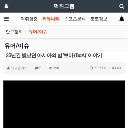
먹튀그램
먹튀검증
커뮤니티
스포츠분석
토토정보
안구정화
유머/이슈
유머/이슈
25년간 빛났던 아시아의 별 '보아 (BoA)' 이야기
최고관리자
0
396
2025.08.11 03:40