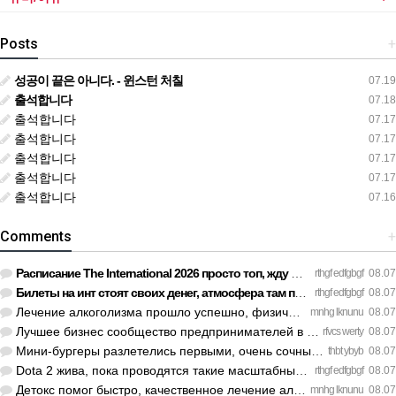
Posts
+
성공이 끝은 아니다. - 윈스턴 처칠
07.19
출석합니다
07.18
출석합니다
07.17
출석합니다
07.17
출석합니다
07.17
출석합니다
07.17
출석합니다
07.16
Comments
+
Расписание The International 2026 просто топ, жду финал! htt…
rthgf edfgbgf
08.07
Билеты на инт стоят своих денег, атмосфера там просто непере…
rthgf edfgbgf
08.07
Лечение алкоголизма прошло успешно, физической тяги больше н…
mnhg lknunu
08.07
Лучшее бизнес сообщество предпринимателей в Санкт-Петербурге…
rfvcs werty
08.07
Мини-бургеры разлетелись первыми, очень сочные. https://inte…
thbt ybyb
08.07
Dota 2 жива, пока проводятся такие масштабные турниры. https…
rthgf edfgbgf
08.07
Детокс помог быстро, качественное лечение алкоголизма Санкт-…
mnhg lknunu
08.07