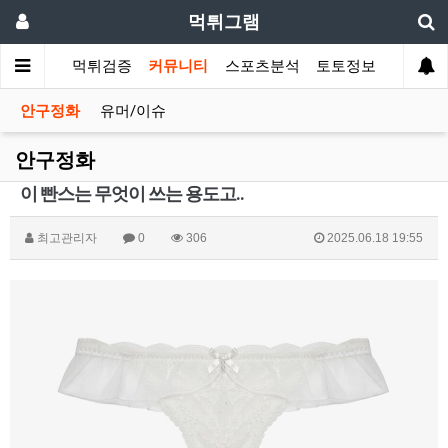
먹튀그램
먹튀검증
커뮤니티
스포츠분석
토토정보
안구정화
유머/이슈
안구정화
이 빤스는 무엇이 쓰는 용도고..
최고관리자
0
306
2025.06.18 19:55