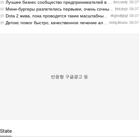
Лучшее бизнес сообщество предпринимателей в Санкт-Петербурге…
rfvcs werty
08.07
Мини-бургеры разлетелись первыми, очень сочные. https://inte…
thbt ybyb
08.07
Dota 2 жива, пока проводятся такие масштабные турниры. https…
rthgf edfgbgf
08.07
Детокс помог быстро, качественное лечение алкоголизма Санкт-…
mnhg lknunu
08.07
반응형 구글광고 등
State