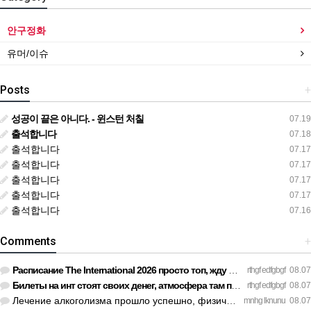
안구정화
유머/이슈
Posts
+
성공이 끝은 아니다. - 윈스턴 처칠
07.19
출석합니다
07.18
출석합니다
07.17
출석합니다
07.17
출석합니다
07.17
출석합니다
07.17
출석합니다
07.16
Comments
+
Расписание The International 2026 просто топ, жду финал! htt…
rthgf edfgbgf
08.07
Билеты на инт стоят своих денег, атмосфера там просто непере…
rthgf edfgbgf
08.07
Лечение алкоголизма прошло успешно, физической тяги больше н…
mnhg lknunu
08.07