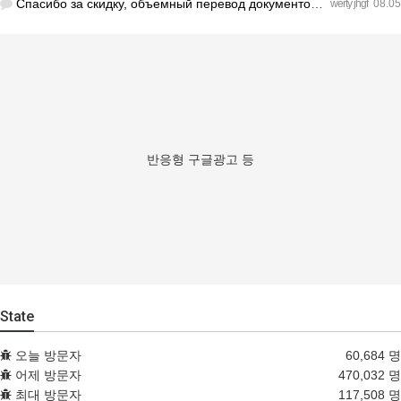
Спасибо за скидку, объемный перевод документов обошелся деше…
werty jhgf
08.05
반응형 구글광고 등
State
오늘 방문자
60,684 명
어제 방문자
470,032 명
최대 방문자
117,508 명