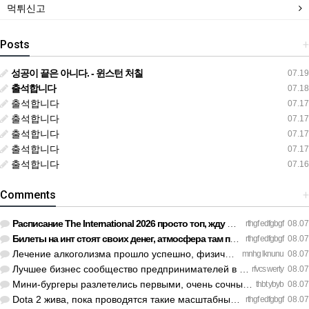
먹튀신고
Posts
+
성공이 끝은 아니다. - 윈스턴 처칠
07.19
출석합니다
07.18
출석합니다
07.17
출석합니다
07.17
출석합니다
07.17
출석합니다
07.17
출석합니다
07.16
Comments
+
Расписание The International 2026 просто топ, жду финал! htt…
rthgf edfgbgf
08.07
Билеты на инт стоят своих денег, атмосфера там просто непере…
rthgf edfgbgf
08.07
Лечение алкоголизма прошло успешно, физической тяги больше н…
mnhg lknunu
08.07
Лучшее бизнес сообщество предпринимателей в Санкт-Петербурге…
rfvcs werty
08.07
Мини-бургеры разлетелись первыми, очень сочные. https://inte…
thbt ybyb
08.07
Dota 2 жива, пока проводятся такие масштабные турниры. https…
rthgf edfgbgf
08.07