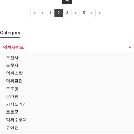
1
2
3
4
5
Category
먹튀사이트
토진사
토찾사
먹튀스팟
먹튀클럽
토토핫
온카판
카지노가리
토토군
먹튀수호대
슈어맨